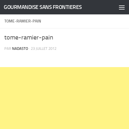
GOURMANDISE SANS FRONTIERES
Skip to content
TOME-RAMIER-PAIN
tome-ramier-pain
PAR
NADASTO
·
23 JUILLET 2012