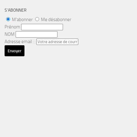
S’ABONNER
M'abonner
Me désabonner
Prénom
NOM
Adresse email : :