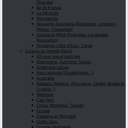
Picardie)
Ile de France
La Réunion
Normandie
Nouvelle-Aquitaine (Aquitaine, Limousin,
Poitou, Charentes)
Occitanie (Midi-Pyrénées, Languedoc
Roussillon)
Provence, Côte d’Azur, Corse
Cuisine du monde (Pays)
Afrique noire/centrale
Allemagne, Autriche, Suisse
Amérique Latine
Asie centrale (Ouzbékistan…)
Australie
Balkans (Albanie, Roumanie, Serbie, Bulgarie,
Croatie…)
Belgique
Cap-Vert
Chine, Mongolie, Taïwan
Ecosse
Espagne et Portugal
Etats-Unis
Grande-Bretagne