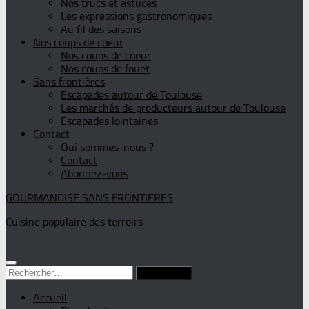
Nos trucs et astuces
Les expressions gastronomiques
Au fil des saisons
Nos coups de coeur
Nos coups de coeur
Nos coups de fouet
Sans frontières
Escapades autour de Toulouse
Les marchés de producteurs autour de Toulouse
Escapades lointaines
Contact
Qui sommes-nous ?
Contact
Abonnez-vous
GOURMANDISE SANS FRONTIERES
Cuisine populaire des terroirs
Rechercher :
Accueil