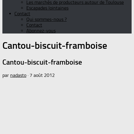
Les marchés de producteurs autour de Toulouse
Escapades lointaines
Contact
Qui sommes-nous ?
Contact
Abonnez-vous
Cantou-biscuit-framboise
Cantou-biscuit-framboise
par
nadasto
·
7 août 2012