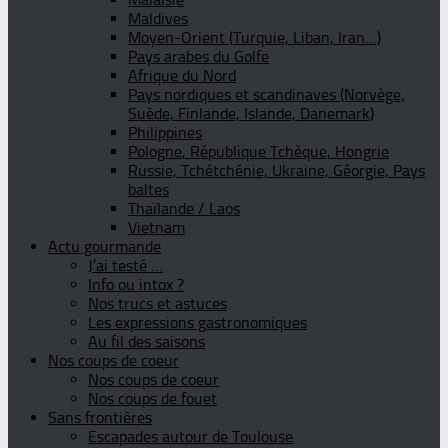
Maldives
Moyen-Orient (Turquie, Liban, Iran…)
Pays arabes du Golfe
Afrique du Nord
Pays nordiques et scandinaves (Norvège,
Suède, Finlande, Islande, Danemark)
Philippines
Pologne, République Tchèque, Hongrie
Russie, Tchétchénie, Ukraine, Géorgie, Pays
baltes
Thaïlande / Laos
Vietnam
Actu gourmande
J’ai testé …
Info ou intox ?
Nos trucs et astuces
Les expressions gastronomiques
Au fil des saisons
Nos coups de coeur
Nos coups de coeur
Nos coups de fouet
Sans frontières
Escapades autour de Toulouse