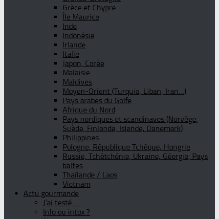
Grèce et Chypre
Île Maurice
Inde
Indonésie
Irlande
Italie
Japon, Corée
Malaisie
Maldives
Moyen-Orient (Turquie, Liban, Iran…)
Pays arabes du Golfe
Afrique du Nord
Pays nordiques et scandinaves (Norvège,
Suède, Finlande, Islande, Danemark)
Philippines
Pologne, République Tchèque, Hongrie
Russie, Tchétchénie, Ukraine, Géorgie, Pays
baltes
Thaïlande / Laos
Vietnam
Actu gourmande
J’ai testé …
Info ou intox ?