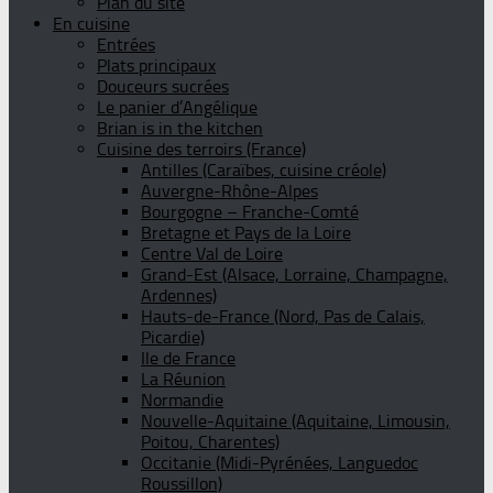
Plan du site
En cuisine
Entrées
Plats principaux
Douceurs sucrées
Le panier d’Angélique
Brian is in the kitchen
Cuisine des terroirs (France)
Antilles (Caraïbes, cuisine créole)
Auvergne-Rhône-Alpes
Bourgogne – Franche-Comté
Bretagne et Pays de la Loire
Centre Val de Loire
Grand-Est (Alsace, Lorraine, Champagne,
Ardennes)
Hauts-de-France (Nord, Pas de Calais,
Picardie)
Ile de France
La Réunion
Normandie
Nouvelle-Aquitaine (Aquitaine, Limousin,
Poitou, Charentes)
Occitanie (Midi-Pyrénées, Languedoc
Roussillon)