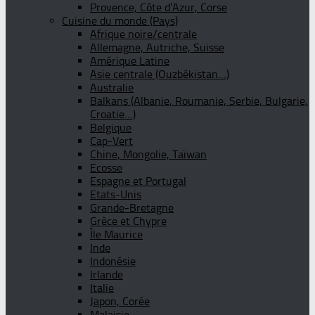
Provence, Côte d’Azur, Corse
Cuisine du monde (Pays)
Afrique noire/centrale
Allemagne, Autriche, Suisse
Amérique Latine
Asie centrale (Ouzbékistan…)
Australie
Balkans (Albanie, Roumanie, Serbie, Bulgarie,
Croatie…)
Belgique
Cap-Vert
Chine, Mongolie, Taïwan
Ecosse
Espagne et Portugal
Etats-Unis
Grande-Bretagne
Grèce et Chypre
Île Maurice
Inde
Indonésie
Irlande
Italie
Japon, Corée
Malaisie