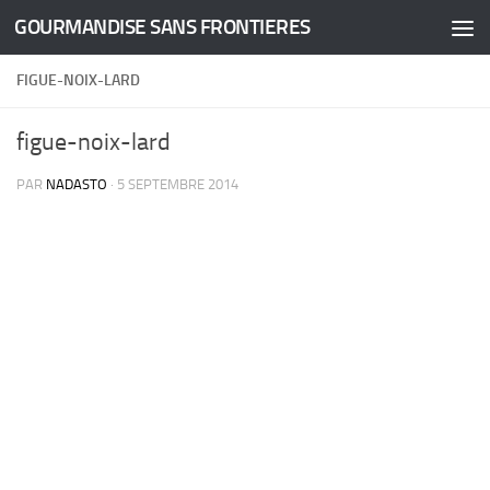
GOURMANDISE SANS FRONTIERES
Skip to content
FIGUE-NOIX-LARD
figue-noix-lard
PAR
NADASTO
·
5 SEPTEMBRE 2014