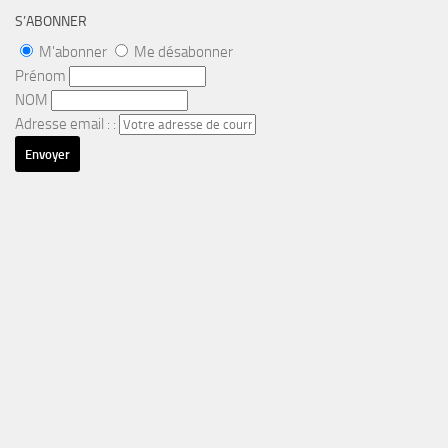
S’ABONNER
M'abonner
Me désabonner
Prénom
NOM
Adresse email : :