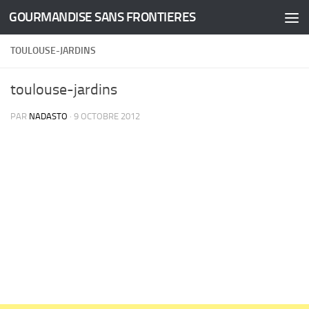
GOURMANDISE SANS FRONTIERES
Skip to content
TOULOUSE-JARDINS
toulouse-jardins
PAR
NADASTO
·
9 OCTOBRE 2012