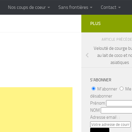
Nos coups de coeur
Sans frontières
Contact
FRONTIERES
Cuisine populaire des terroirs
PLUS
ARTICLE PRÉCÉD
Velouté de courge b
au lait de coco et n
asiatiques
S’ABONNER
M'abonner
Me
désabonner
Prénom
NOM
Adresse email : :