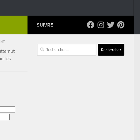
SUIVRE :
ENT
Rechercher :
utternut
ouilles