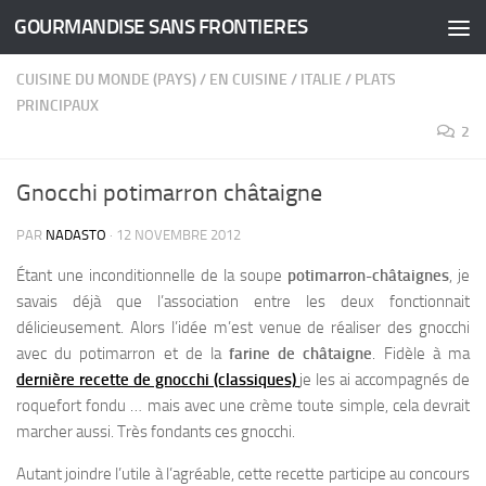
GOURMANDISE SANS FRONTIERES
Skip to content
CUISINE DU MONDE (PAYS)
/
EN CUISINE
/
ITALIE
/
PLATS
PRINCIPAUX
2
Gnocchi potimarron châtaigne
PAR
NADASTO
·
12 NOVEMBRE 2012
Étant une inconditionnelle de la soupe
potimarron-châtaignes
, je
savais déjà que l’association entre les deux fonctionnait
délicieusement.
Alors l’idée m’est venue de réaliser des gnocchi
avec du potimarron et de la
farine de châtaigne
. Fidèle à ma
dernière recette de gnocchi (classiques)
je les ai accompagnés de
roquefort fondu … mais avec une crème toute simple, cela devrait
marcher aussi. Très fondants ces gnocchi.
Autant joindre l’utile à l’agréable, cette recette participe au concours