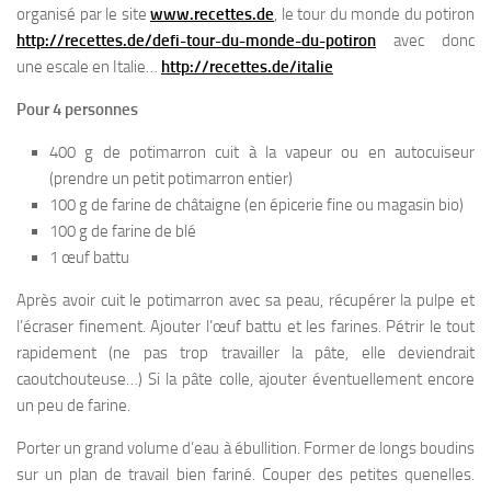
organisé par le site
www.recettes.de
, le tour du monde du potiron
http://recettes.de/defi-tour-du-monde-du-potiron
avec donc
une escale en Italie…
http://recettes.de/italie
Pour 4 personnes
400 g de potimarron cuit à la vapeur ou en autocuiseur
(prendre un petit potimarron entier)
100 g de farine de châtaigne (en épicerie fine ou magasin bio)
100 g de farine de blé
1 œuf battu
Après avoir cuit le potimarron avec sa peau, récupérer la pulpe et
l’écraser finement. Ajouter l’œuf battu et les farines. Pétrir le tout
rapidement (ne pas trop travailler la pâte, elle deviendrait
caoutchouteuse…) Si la pâte colle, ajouter éventuellement encore
un peu de farine.
Porter un grand volume d’eau à ébullition. Former de longs boudins
sur un plan de travail bien fariné. Couper des petites quenelles.