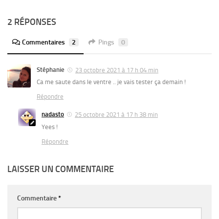
2 RÉPONSES
Commentaires
2
Pings
0
Stéphanie
23 octobre 2021 à 17 h 04 min
Ca me saute dans le ventre .. je vais tester ça demain !
Répondre
nadasto
25 octobre 2021 à 17 h 38 min
Yees !
Répondre
LAISSER UN COMMENTAIRE
Commentaire
*