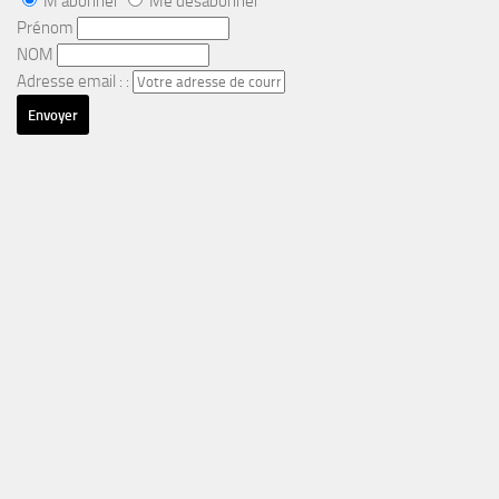
M'abonner
Me désabonner
Prénom
NOM
Adresse email : :