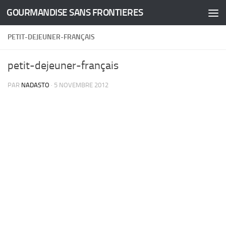
GOURMANDISE SANS FRONTIERES
Skip to content
PETIT-DEJEUNER-FRANÇAIS
petit-dejeuner-français
PAR
NADASTO
·
5 NOVEMBRE 2012