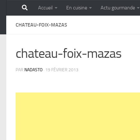
Accueil
En cuisine
Actu gourmande
Skip to content
GOURMANDISE SANS 
CHATEAU-FOIX-MAZAS
chateau-foix-mazas
PAR
NADASTO
·
19 FÉVRIER 2013