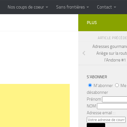
Nos coups de coeur
Sans frontières
Contact
FRONTIERES
Cuisine populaire des terroirs
PLUS
ARTICLE PRÉCÉD
Adresses gourman
Ariège sur la rou
l’Andorre #1
S’ABONNER
M'abonner
Me
désabonner
Prénom
NOM
Adresse email : :