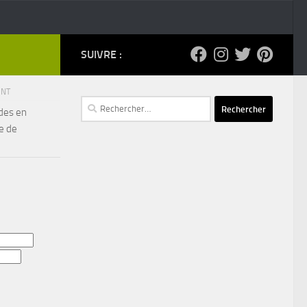
SUIVRE :
ENT
Rechercher :
des en
te de