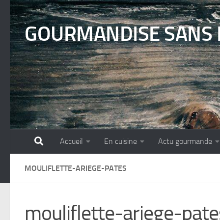
Skip to content
GOURMANDISE SANS 
Accueil
En cuisine
Actu gourmande
MOULIFLETTE-ARIEGE-PATES
mouliflette-ariege-pate