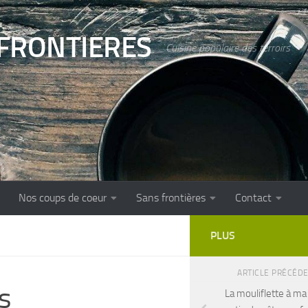
FRONTIERES
Cuisine populaire des terroirs
Nos coups de coeur
Sans frontières
Contact
PLUS
ARTICLE PRÉCÉD
s
La mouliflette à ma