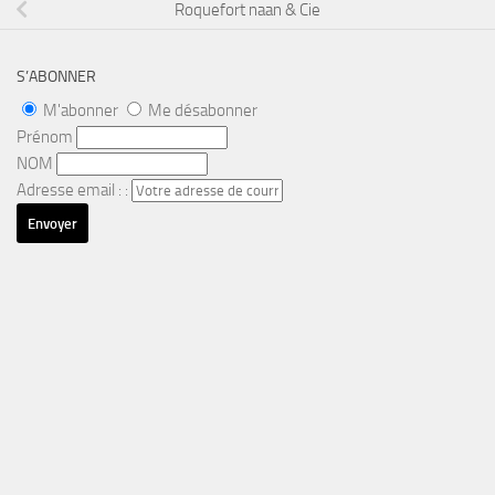
Roquefort naan & Cie
S’ABONNER
M'abonner
Me désabonner
Prénom
NOM
Adresse email : :