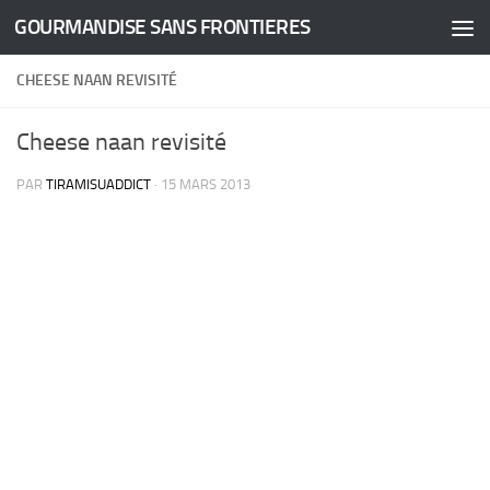
GOURMANDISE SANS FRONTIERES
Skip to content
CHEESE NAAN REVISITÉ
Cheese naan revisité
PAR
TIRAMISUADDICT
·
15 MARS 2013