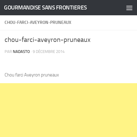
GOURMANDISE SANS FRONTIERES
Skip to content
CHOU-FARCI-AVEYRON-PRUNEAUX
chou-farci-aveyron-pruneaux
PAR
NADASTO
·
9 DÉCEMBRE 2014
Chou farci Aveyron pruneaux