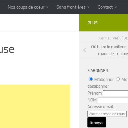
Nos coups de coeur
Sans frontières
Contact
FRONTIERES
Cuisine populaire des terroirs
PLUS
ARTICLE PRÉCÉD
use
Où boire le meilleur 
chaud de Toulou
S’ABONNER
M'abonner
Me
désabonner
Prénom
NOM
Adresse email : :