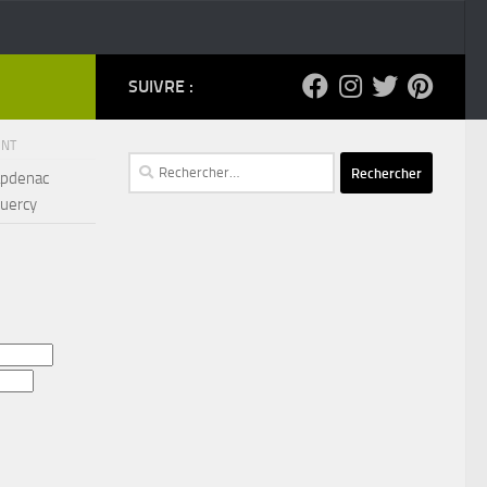
SUIVRE :
ENT
Rechercher :
apdenac
Quercy