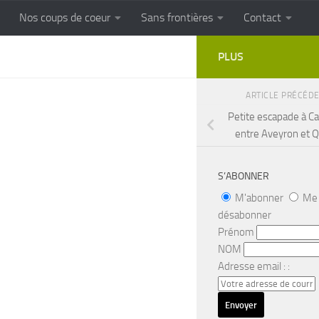
Nos coups de coeur
Sans frontières
Contact
FRONTIERES
Cuisine populaire des terroirs
PLUS
ARTICLE PRÉCÉD
Petite escapade à C
entre Aveyron et 
S’ABONNER
M'abonner
Me
désabonner
Prénom
NOM
Adresse email : :