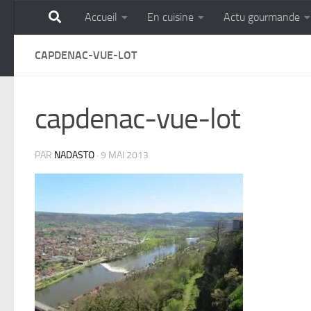
Accueil
En cuisine
Actu gourmande
Skip to content
GOURMANDISE SANS 
CAPDENAC-VUE-LOT
capdenac-vue-lot
PAR
NADASTO
·
9 MAI 2013