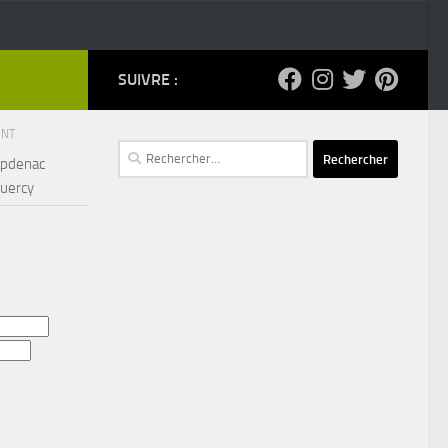
SUIVRE :
ENT
Rechercher :
apdenac
Quercy