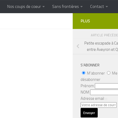
Nos coups de coeur
Sans frontières
Contact
FRONTIERES
Cuisine populaire des terroirs
PLUS
ARTICLE PRÉCÉD
Petite escapade à C
entre Aveyron et 
S’ABONNER
M'abonner
Me
désabonner
Prénom
NOM
Adresse email : :