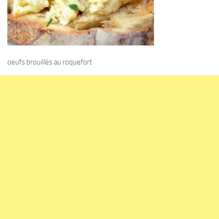
oeufs brouillés au roquefort