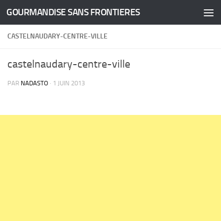
GOURMANDISE SANS FRONTIERES
Skip to content
CASTELNAUDARY-CENTRE-VILLE
castelnaudary-centre-ville
PAR
NADASTO
·
1 JUIN 2013