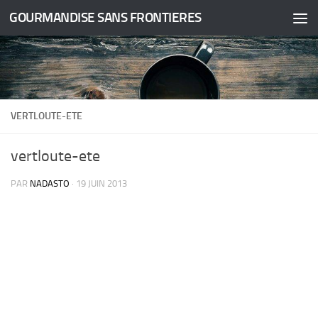
GOURMANDISE SANS FRONTIERES
Skip to content
VERTLOUTE-ETE
vertloute-ete
PAR
NADASTO
·
19 JUIN 2013