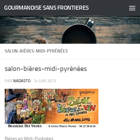
GOURMANDISE SANS FRONTIERES
Skip to content
SALON-BIÈRES-MIDI-PYRÉNÉES
salon-bières-midi-pyrénées
PAR
NADASTO
·
14 JUIN 2013
Bières en Midi-Pyrénées