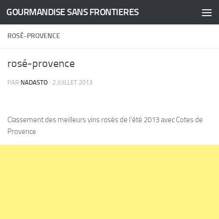
GOURMANDISE SANS FRONTIERES
Skip to content
ROSÉ-PROVENCE
rosé-provence
PAR
NADASTO
·
2 JUILLET 2013
Classement des meilleurs vins rosés de l’été 2013 avec Cotes de
Provence