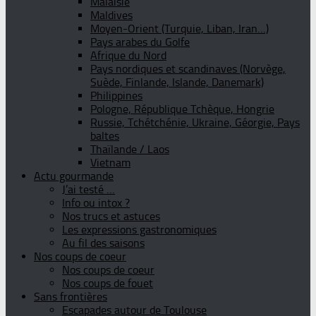
Malaisie
Maldives
Moyen-Orient (Turquie, Liban, Iran…)
Pays arabes du Golfe
Afrique du Nord
Pays nordiques et scandinaves (Norvège,
Suède, Finlande, Islande, Danemark)
Philippines
Pologne, République Tchèque, Hongrie
Russie, Tchétchénie, Ukraine, Géorgie, Pays
baltes
Thaïlande / Laos
Vietnam
Actu gourmande
J’ai testé …
Info ou intox ?
Nos trucs et astuces
Les expressions gastronomiques
Au fil des saisons
Nos coups de coeur
Nos coups de coeur
Nos coups de fouet
Sans frontières
Escapades autour de Toulouse