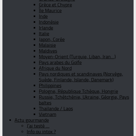
Grèce et Chypre
Île Maurice
Inde
Indonésie
Irlande
Italie
Japon, Corée
Malaisie
Maldives
Moyen-Orient (Turquie, Liban, Iran…)
Pays arabes du Golfe
Afrique du Nord
Pays nordiques et scandinaves (Norvège,
Suède, Finlande, Islande, Danemark)
Philippines
Pologne, République Tchèque, Hongrie
Russie, Tchétchénie, Ukraine, Géorgie, Pays
baltes
Thaïlande / Laos
Vietnam
Actu gourmande
J’ai testé …
Info ou intox ?