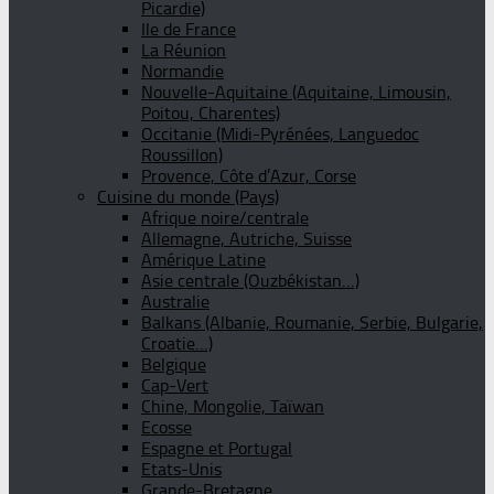
Picardie)
Ile de France
La Réunion
Normandie
Nouvelle-Aquitaine (Aquitaine, Limousin,
Poitou, Charentes)
Occitanie (Midi-Pyrénées, Languedoc
Roussillon)
Provence, Côte d’Azur, Corse
Cuisine du monde (Pays)
Afrique noire/centrale
Allemagne, Autriche, Suisse
Amérique Latine
Asie centrale (Ouzbékistan…)
Australie
Balkans (Albanie, Roumanie, Serbie, Bulgarie,
Croatie…)
Belgique
Cap-Vert
Chine, Mongolie, Taïwan
Ecosse
Espagne et Portugal
Etats-Unis
Grande-Bretagne