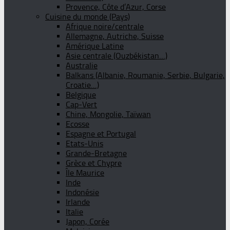
Provence, Côte d’Azur, Corse
Cuisine du monde (Pays)
Afrique noire/centrale
Allemagne, Autriche, Suisse
Amérique Latine
Asie centrale (Ouzbékistan…)
Australie
Balkans (Albanie, Roumanie, Serbie, Bulgarie,
Croatie…)
Belgique
Cap-Vert
Chine, Mongolie, Taïwan
Ecosse
Espagne et Portugal
Etats-Unis
Grande-Bretagne
Grèce et Chypre
Île Maurice
Inde
Indonésie
Irlande
Italie
Japon, Corée