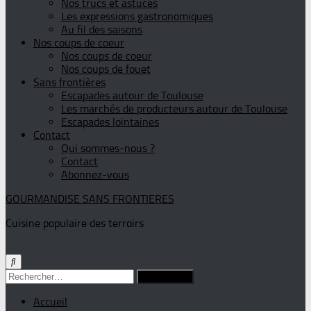
Nos trucs et astuces
Les expressions gastronomiques
Au fil des saisons
Nos coups de coeur
Nos coups de coeur
Nos coups de fouet
Sans frontières
Escapades autour de Toulouse
Les marchés de producteurs autour de Toulouse
Escapades lointaines
Contact
Qui sommes-nous ?
Contact
Abonnez-vous
GOURMANDISE SANS FRONTIERES
Cuisine populaire des terroirs
Rechercher :
Accueil