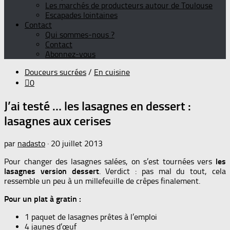
Les marchés de producteurs autour de Toulouse
Escapades lointaines
Contact
Qui sommes-nous ?
Contact
Abonnez-vous
Douceurs sucrées
/
En cuisine
0
J’ai testé … les lasagnes en dessert :
lasagnes aux cerises
par
nadasto
·
20 juillet 2013
Pour changer des lasagnes salées, on s’est tournées vers
les
lasagnes version dessert
. Verdict : pas mal du tout, cela
ressemble un peu à un millefeuille de crêpes finalement.
Pour un plat à gratin :
1 paquet de lasagnes prêtes à l’emploi
4 jaunes d’œuf