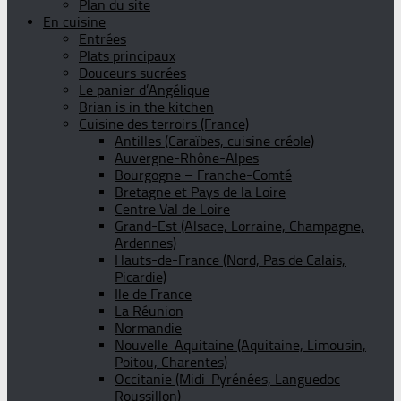
Plan du site
En cuisine
Entrées
Plats principaux
Douceurs sucrées
Le panier d’Angélique
Brian is in the kitchen
Cuisine des terroirs (France)
Antilles (Caraïbes, cuisine créole)
Auvergne-Rhône-Alpes
Bourgogne – Franche-Comté
Bretagne et Pays de la Loire
Centre Val de Loire
Grand-Est (Alsace, Lorraine, Champagne,
Ardennes)
Hauts-de-France (Nord, Pas de Calais,
Picardie)
Ile de France
La Réunion
Normandie
Nouvelle-Aquitaine (Aquitaine, Limousin,
Poitou, Charentes)
Occitanie (Midi-Pyrénées, Languedoc
Roussillon)