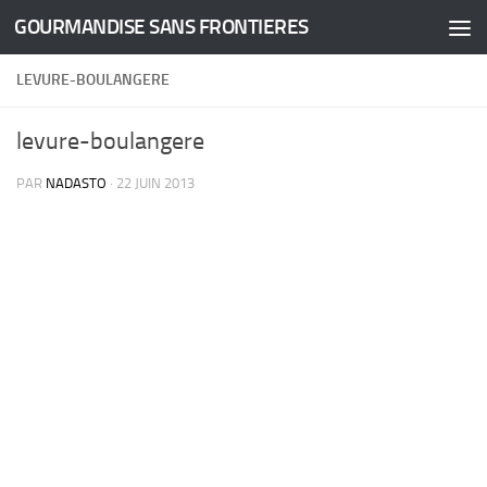
GOURMANDISE SANS FRONTIERES
Skip to content
LEVURE-BOULANGERE
levure-boulangere
PAR
NADASTO
·
22 JUIN 2013