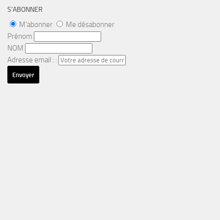
S’ABONNER
M'abonner
Me désabonner
Prénom
NOM
Adresse email : :