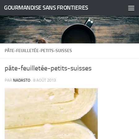
GOURMANDISE SANS FRONTIERES
Skip to content
PÂTE-FEUILLETÉE-PETITS-SUISSES
pâte-feuilletée-petits-suisses
PAR
NADASTO
·
8 AOÛT 2013