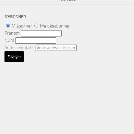
S’ABONNER
M'abonner
Me désabonner
Prénom
NOM
Adresse email : :