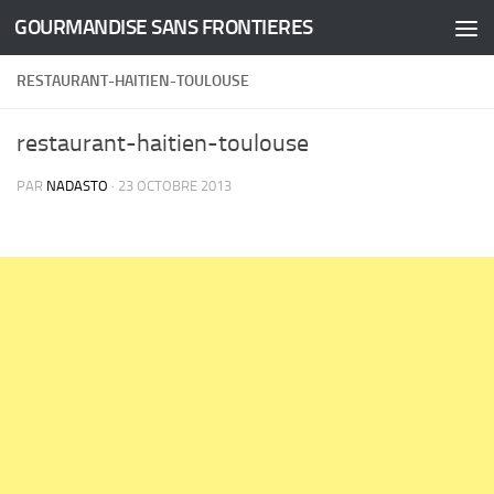
GOURMANDISE SANS FRONTIERES
Skip to content
RESTAURANT-HAITIEN-TOULOUSE
restaurant-haitien-toulouse
PAR
NADASTO
·
23 OCTOBRE 2013