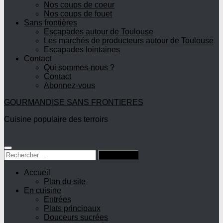
Nos coups de coeur
Nos coups de fouet
Sans frontières
Escapades autour de Toulouse
Les marchés de producteurs autour de Toulouse
Escapades lointaines
Contact
Qui sommes-nous ?
Contact
Abonnez-vous
GOURMANDISE SANS FRONTIERES
Cuisine populaire des terroirs
Rechercher :
Accueil
Plan du site
En cuisine
Entrées
Plats principaux
Douceurs sucrées