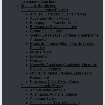
Le panier d’Angélique
Brian is in the kitchen
Cuisine des terroirs (France)
Antilles (Caraïbes, cuisine créole)
Auvergne-Rhône-Alpes
Bourgogne – Franche-Comté
Bretagne et Pays de la Loire
Centre Val de Loire
Grand-Est (Alsace, Lorraine, Champagne,
Ardennes)
Hauts-de-France (Nord, Pas de Calais,
Picardie)
Ile de France
La Réunion
Normandie
Nouvelle-Aquitaine (Aquitaine, Limousin,
Poitou, Charentes)
Occitanie (Midi-Pyrénées, Languedoc
Roussillon)
Provence, Côte d’Azur, Corse
Cuisine du monde (Pays)
Afrique noire/centrale
Allemagne, Autriche, Suisse
Amérique Latine
Asie centrale (Ouzbékistan…)