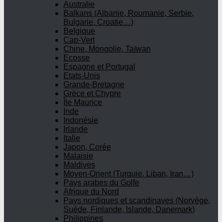
Australie
Balkans (Albanie, Roumanie, Serbie,
Bulgarie, Croatie…)
Belgique
Cap-Vert
Chine, Mongolie, Taïwan
Ecosse
Espagne et Portugal
Etats-Unis
Grande-Bretagne
Grèce et Chypre
Île Maurice
Inde
Indonésie
Irlande
Italie
Japon, Corée
Malaisie
Maldives
Moyen-Orient (Turquie, Liban, Iran…)
Pays arabes du Golfe
Afrique du Nord
Pays nordiques et scandinaves (Norvège,
Suède, Finlande, Islande, Danemark)
Philippines