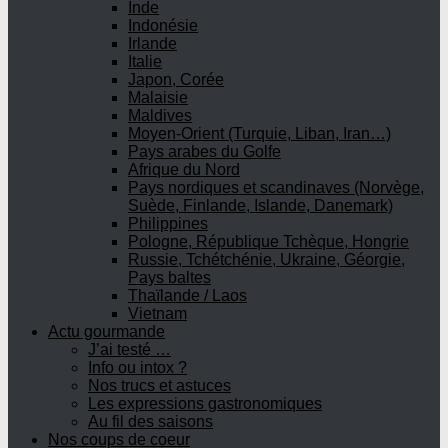
Inde
Indonésie
Irlande
Italie
Japon, Corée
Malaisie
Maldives
Moyen-Orient (Turquie, Liban, Iran…)
Pays arabes du Golfe
Afrique du Nord
Pays nordiques et scandinaves (Norvège,
Suède, Finlande, Islande, Danemark)
Philippines
Pologne, République Tchèque, Hongrie
Russie, Tchétchénie, Ukraine, Géorgie,
Pays baltes
Thaïlande / Laos
Vietnam
Actu gourmande
J’ai testé …
Info ou intox ?
Nos trucs et astuces
Les expressions gastronomiques
Au fil des saisons
Nos coups de coeur