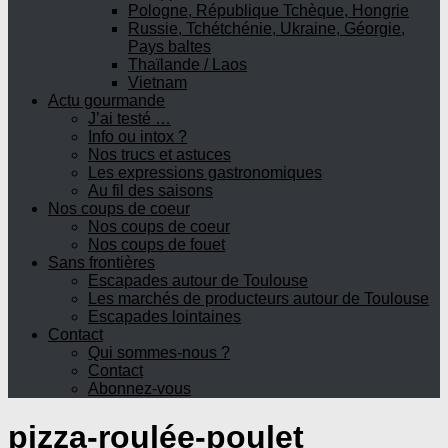
Pologne, République Tchèque, Hongrie
Russie, Tchétchénie, Ukraine, Géorgie,
Pays baltes
Thaïlande / Laos
Vietnam
Actu gourmande
J’ai testé …
Info ou intox ?
Nos trucs et astuces
Les expressions gastronomiques
Au fil des saisons
Nos coups de coeur
Nos coups de coeur
Nos coups de fouet
Sans frontières
Escapades autour de Toulouse
Les marchés de producteurs autour de Toulouse
Escapades lointaines
Contact
Qui sommes-nous ?
Contact
Abonnez-vous
pizza-roulée-poulet