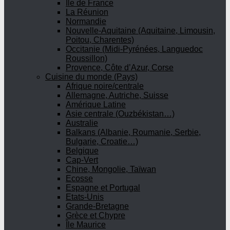
Ile de France
La Réunion
Normandie
Nouvelle-Aquitaine (Aquitaine, Limousin,
Poitou, Charentes)
Occitanie (Midi-Pyrénées, Languedoc
Roussillon)
Provence, Côte d’Azur, Corse
Cuisine du monde (Pays)
Afrique noire/centrale
Allemagne, Autriche, Suisse
Amérique Latine
Asie centrale (Ouzbékistan…)
Australie
Balkans (Albanie, Roumanie, Serbie,
Bulgarie, Croatie…)
Belgique
Cap-Vert
Chine, Mongolie, Taïwan
Ecosse
Espagne et Portugal
Etats-Unis
Grande-Bretagne
Grèce et Chypre
Île Maurice