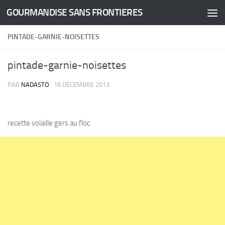
GOURMANDISE SANS FRONTIERES
Skip to content
PINTADE-GARNIE-NOISETTES
pintade-garnie-noisettes
PAR
NADASTO
·
18 DÉCEMBRE 2013
recette volaille gers au floc