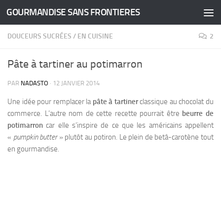
GOURMANDISE SANS FRONTIERES
Skip to content
DOUCEURS SUCRÉES
/
EN CUISINE
2
Pâte à tartiner au potimarron
PAR
NADASTO
·
12 JANVIER 2014
Une idée pour remplacer la
pâte à tartiner
classique au chocolat du
commerce.
L’autre nom de cette recette pourrait être
beurre de
potimarron
car elle s’inspire de ce que les américains appellent
«
pumpkin butter
» plutôt au potiron. Le plein de betâ-carotène tout
en gourmandise.