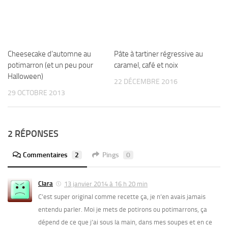
Cheesecake d’automne au
Pâte à tartiner régressive au
potimarron (et un peu pour
caramel, café et noix
Halloween)
22 DÉCEMBRE 2016
29 OCTOBRE 2013
2 RÉPONSES
Commentaires
2
Pings
0
Clara
13 janvier 2014 à 16 h 20 min
C’est super original comme recette ça, je n’en avais jamais
entendu parler. Moi je mets de potirons ou potimarrons, ça
dépend de ce que j’ai sous la main, dans mes soupes et en ce