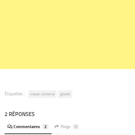
Étiquettes :
crepes conserve
glosek
2 RÉPONSES
Commentaires
2
Pings
0