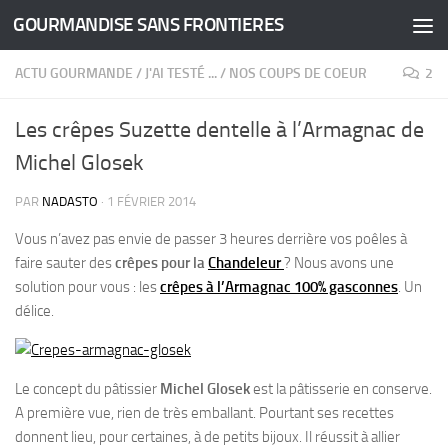
GOURMANDISE SANS FRONTIERES
Skip to content
ACTU GOURMANDE
/
J'AI TESTÉ ...
/
NOS COUPS DE COEUR
2
Les crêpes Suzette dentelle à l’Armagnac de
Michel Glosek
PAR
NADASTO
·
1 FÉVRIER 2014
Vous n’avez pas envie de passer 3 heures derrière vos poêles à
faire sauter des
crêpes pour la
Chandeleur
?
Nous avons une
solution pour vous : les
crêpes à l’Armagnac 100% gasconnes
. Un
délice.
Le concept du pâtissier
Michel Glosek
est la pâtisserie en conserve.
A première vue, rien de très emballant. Pourtant ses recettes
donnent lieu, pour certaines, à de petits bijoux. Il réussit à allier