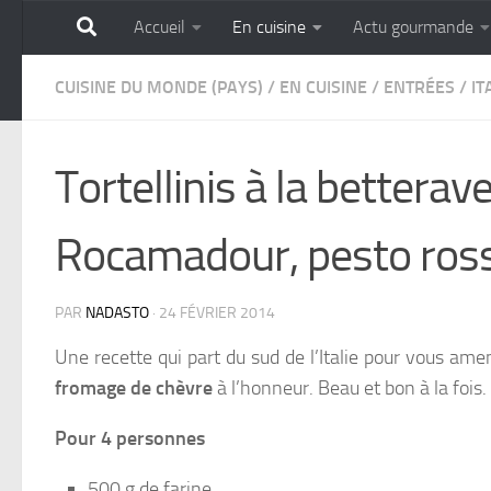
Accueil
En cuisine
Actu gourmande
Skip to content
GOURMANDISE SANS 
CUISINE DU MONDE (PAYS)
/
EN CUISINE
/
ENTRÉES
/
IT
Tortellinis à la betterav
Rocamadour, pesto ross
PAR
NADASTO
·
24 FÉVRIER 2014
Une recette qui part du sud de l’Italie pour vous am
fromage de chèvre
à l’honneur. Beau et bon à la fois.
Pour 4 personnes
500 g de farine