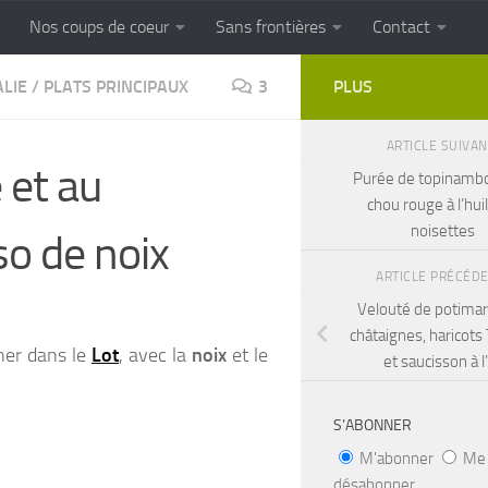
Nos coups de coeur
Sans frontières
Contact
FRONTIERES
Cuisine populaire des terroirs
ALIE
/
PLATS PRINCIPAUX
3
PLUS
ARTICLE SUIVA
e et au
Purée de topinambo
chou rouge à l’hui
noisettes
o de noix
ARTICLE PRÉCÉD
Velouté de potimar
châtaignes, haricots
ener dans le
Lot
, avec la
noix
et le
et saucisson à l’
S’ABONNER
M'abonner
Me
désabonner