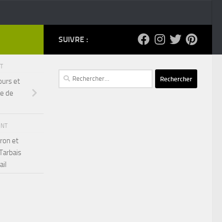
SUIVRE :
NT
Rechercher :
urs et
le de
ENT
ron et
 Tarbais
ail