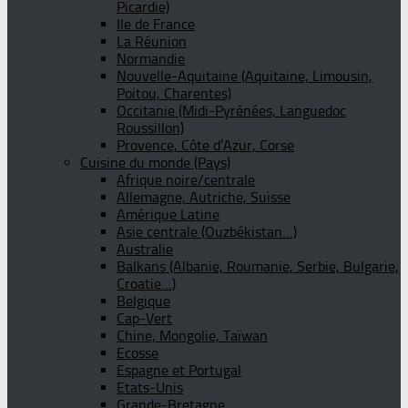
Picardie)
Ile de France
La Réunion
Normandie
Nouvelle-Aquitaine (Aquitaine, Limousin,
Poitou, Charentes)
Occitanie (Midi-Pyrénées, Languedoc
Roussillon)
Provence, Côte d’Azur, Corse
Cuisine du monde (Pays)
Afrique noire/centrale
Allemagne, Autriche, Suisse
Amérique Latine
Asie centrale (Ouzbékistan…)
Australie
Balkans (Albanie, Roumanie, Serbie, Bulgarie,
Croatie…)
Belgique
Cap-Vert
Chine, Mongolie, Taïwan
Ecosse
Espagne et Portugal
Etats-Unis
Grande-Bretagne