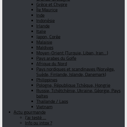
Grèce et Chypre
Île Maurice
Inde
Indonésie
Irlande
Italie
Japon, Corée
Malaisie
Maldives
Moyen-Orient (Turquie, Liban, Iran…)
Pays arabes du Golfe
Afrique du Nord
Pays nordiques et scandinaves (Norvège,
Suède, Finlande, Islande, Danemark)
Philippines
Pologne, République Tchèque, Hongrie
Russie, Tchétchénie, Ukraine, Géorgie, Pays
baltes
Thaïlande / Laos
Vietnam
Actu gourmande
J’ai testé …
Info ou intox ?