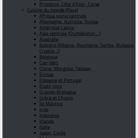
Provence, Côte d’Azur, Corse
Cuisine du monde (Pays)
Afrique noire/centrale
Allemagne, Autriche, Suisse
Amérique Latine
Asie centrale (Ouzbékistan…)
Australie
Balkans (Albanie, Roumanie, Serbie, Bulgarie,
Croatie…)
Belgique
Cap-Vert
Chine, Mongolie, Taïwan
Ecosse
Espagne et Portugal
Etats-Unis
Grande-Bretagne
Grèce et Chypre
Île Maurice
Inde
Indonésie
Irlande
Italie
Japon, Corée