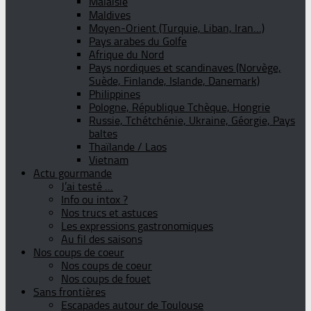
Malaisie
Maldives
Moyen-Orient (Turquie, Liban, Iran…)
Pays arabes du Golfe
Afrique du Nord
Pays nordiques et scandinaves (Norvège,
Suède, Finlande, Islande, Danemark)
Philippines
Pologne, République Tchèque, Hongrie
Russie, Tchétchénie, Ukraine, Géorgie, Pays
baltes
Thaïlande / Laos
Vietnam
Actu gourmande
J’ai testé …
Info ou intox ?
Nos trucs et astuces
Les expressions gastronomiques
Au fil des saisons
Nos coups de coeur
Nos coups de coeur
Nos coups de fouet
Sans frontières
Escapades autour de Toulouse