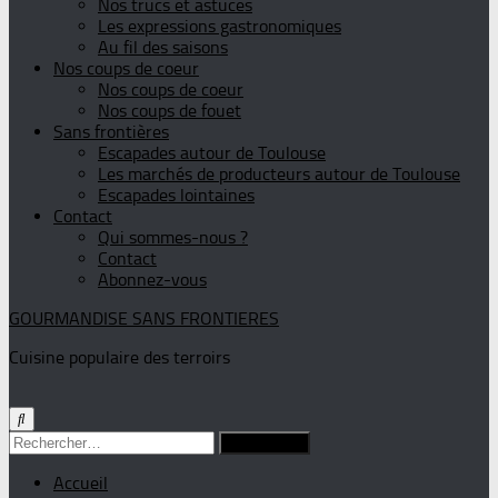
Nos trucs et astuces
Les expressions gastronomiques
Au fil des saisons
Nos coups de coeur
Nos coups de coeur
Nos coups de fouet
Sans frontières
Escapades autour de Toulouse
Les marchés de producteurs autour de Toulouse
Escapades lointaines
Contact
Qui sommes-nous ?
Contact
Abonnez-vous
GOURMANDISE SANS FRONTIERES
Cuisine populaire des terroirs
Rechercher :
Accueil