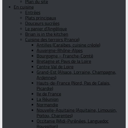
Plan du site
En cuisine
Entrées
Plats principaux
Douceurs sucrées
Le panier d’Angélique
Brian is in the kitchen
Cuisine des terroirs (France)
Antilles (Caraïbes, cuisine créole)
Auvergne-Rhône-Alpes
Bourgogne – Franche-Comté
Bretagne et Pays de la Loire
Centre Val de Loire
Grand-Est (Alsace, Lorraine, Champagne,
Ardennes)
Hauts-de-France (Nord, Pas de Calais,
Picardie)
Ile de France
La Réunion
Normandie
Nouvelle-Aquitaine (Aquitaine, Limousin,
Poitou, Charentes)
Occitanie (Midi-Pyrénées, Languedoc
Roussillon)