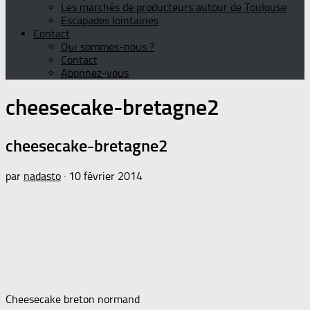
Les marchés de producteurs autour de Toulouse
Escapades lointaines
Contact
Qui sommes-nous ?
Contact
Abonnez-vous
cheesecake-bretagne2
cheesecake-bretagne2
par
nadasto
·
10 février 2014
Cheesecake breton normand