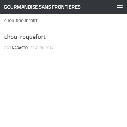
GOURMANDISE SANS FRONTIERES
Skip to content
CHOU-ROQUEFORT
chou-roquefort
PAR
NADASTO
·
22 AVRIL 2014