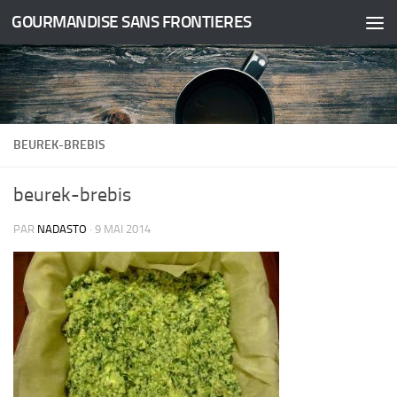
GOURMANDISE SANS FRONTIERES
Skip to content
BEUREK-BREBIS
beurek-brebis
PAR
NADASTO
·
9 MAI 2014