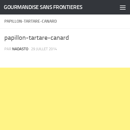
GOURMANDISE SANS FRONTIERES
Skip to content
PAPILLON-TARTARE-CANARD
papillon-tartare-canard
PAR
NADASTO
·
29 JUILLET 2014