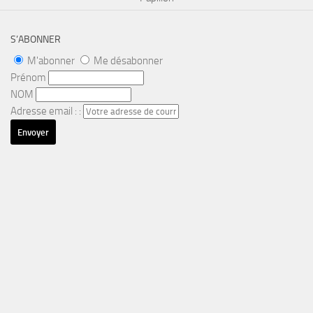
S’ABONNER
M'abonner
Me désabonner
Prénom
NOM
Adresse email : :