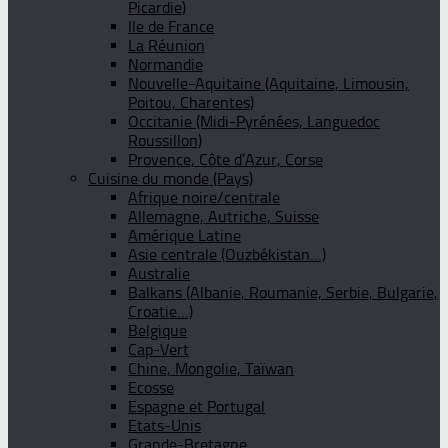
Picardie)
Ile de France
La Réunion
Normandie
Nouvelle-Aquitaine (Aquitaine, Limousin,
Poitou, Charentes)
Occitanie (Midi-Pyrénées, Languedoc
Roussillon)
Provence, Côte d’Azur, Corse
Cuisine du monde (Pays)
Afrique noire/centrale
Allemagne, Autriche, Suisse
Amérique Latine
Asie centrale (Ouzbékistan…)
Australie
Balkans (Albanie, Roumanie, Serbie, Bulgarie,
Croatie…)
Belgique
Cap-Vert
Chine, Mongolie, Taïwan
Ecosse
Espagne et Portugal
Etats-Unis
Grande-Bretagne