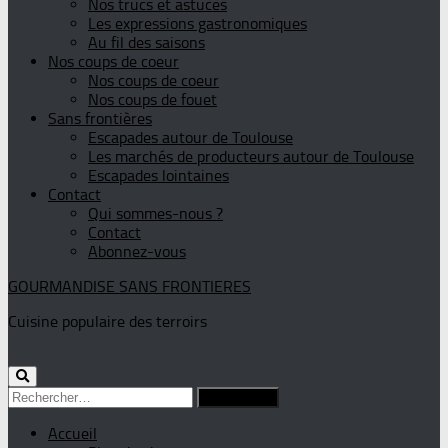
Nos trucs et astuces
Les expressions gastronomiques
Au fil des saisons
Nos coups de coeur
Nos coups de coeur
Nos coups de fouet
Sans frontières
Escapades autour de Toulouse
Les marchés de producteurs autour de Toulouse
Escapades lointaines
Contact
Qui sommes-nous ?
Contact
Abonnez-vous
GOURMANDISE SANS FRONTIERES
Cuisine populaire des terroirs
Rechercher :
Accueil