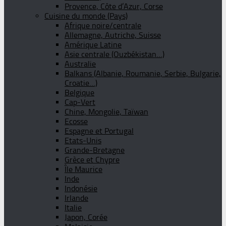
Provence, Côte d’Azur, Corse
Cuisine du monde (Pays)
Afrique noire/centrale
Allemagne, Autriche, Suisse
Amérique Latine
Asie centrale (Ouzbékistan…)
Australie
Balkans (Albanie, Roumanie, Serbie, Bulgarie,
Croatie…)
Belgique
Cap-Vert
Chine, Mongolie, Taïwan
Ecosse
Espagne et Portugal
Etats-Unis
Grande-Bretagne
Grèce et Chypre
Île Maurice
Inde
Indonésie
Irlande
Italie
Japon, Corée