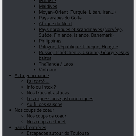
Malaisie
Maldives
Moyen-Orient (Turquie, Liban, Iran…)
Pays arabes du Golfe
Afrique du Nord
Pays nordiques et scandinaves (Norvège,
Suède, Finlande, Islande, Danemark)
Philippines
Pologne, République Tchèque, Hongrie
Russie, Tchétchénie, Ukraine, Géorgie, Pays
baltes
Thaïlande / Laos
Vietnam
Actu gourmande
J’ai testé …
Info ou intox ?
Nos trucs et astuces
Les expressions gastronomiques
Au fil des saisons
Nos coups de coeur
Nos coups de coeur
Nos coups de fouet
Sans frontières
Escapades autour de Toulouse