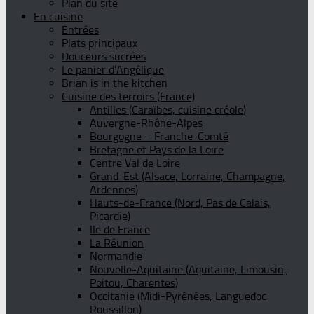
Plan du site
En cuisine
Entrées
Plats principaux
Douceurs sucrées
Le panier d’Angélique
Brian is in the kitchen
Cuisine des terroirs (France)
Antilles (Caraïbes, cuisine créole)
Auvergne-Rhône-Alpes
Bourgogne – Franche-Comté
Bretagne et Pays de la Loire
Centre Val de Loire
Grand-Est (Alsace, Lorraine, Champagne,
Ardennes)
Hauts-de-France (Nord, Pas de Calais,
Picardie)
Ile de France
La Réunion
Normandie
Nouvelle-Aquitaine (Aquitaine, Limousin,
Poitou, Charentes)
Occitanie (Midi-Pyrénées, Languedoc
Roussillon)