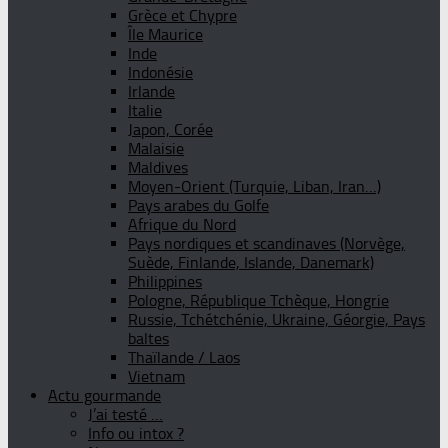
Grèce et Chypre
Île Maurice
Inde
Indonésie
Irlande
Italie
Japon, Corée
Malaisie
Maldives
Moyen-Orient (Turquie, Liban, Iran…)
Pays arabes du Golfe
Afrique du Nord
Pays nordiques et scandinaves (Norvège,
Suède, Finlande, Islande, Danemark)
Philippines
Pologne, République Tchèque, Hongrie
Russie, Tchétchénie, Ukraine, Géorgie, Pays
baltes
Thaïlande / Laos
Vietnam
Actu gourmande
J’ai testé …
Info ou intox ?