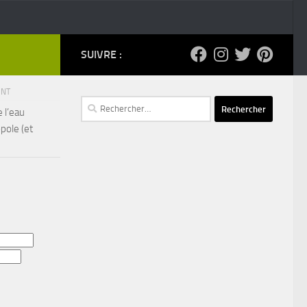
SUIVRE :
ENT
Rechercher :
 l’eau
pole (et