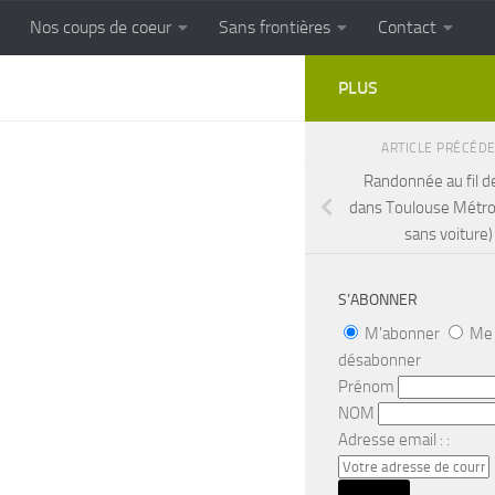
Nos coups de coeur
Sans frontières
Contact
FRONTIERES
Cuisine populaire des terroirs
PLUS
ARTICLE PRÉCÉD
Randonnée au fil de
dans Toulouse Métro
sans voiture)
S’ABONNER
M'abonner
Me
désabonner
Prénom
NOM
Adresse email : :