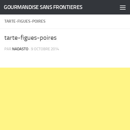
GOURMANDISE SANS FRONTIERES
Skip to content
TARTE-FIGUES-POIRES
tarte-figues-poires
PAR
NADASTO
·
9 OCTOBRE 2014