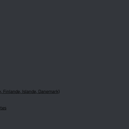
, Finlande, Islande, Danemark)
ltes