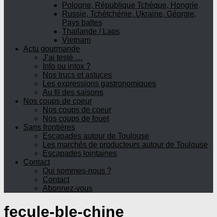
Pologne, République Tchèque, Hongrie
Russie, Tchétchénie, Ukraine, Géorgie,
Pays baltes
Thaïlande / Laos
Vietnam
Actu gourmande
J’ai testé …
Info ou intox ?
Nos trucs et astuces
Les expressions gastronomiques
Au fil des saisons
Nos coups de coeur
Nos coups de coeur
Nos coups de fouet
Sans frontières
Escapades autour de Toulouse
Les marchés de producteurs autour de Toulouse
Escapades lointaines
Contact
Qui sommes-nous ?
Contact
Abonnez-vous
fecule-ble-chine