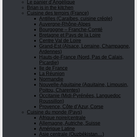
Le panier d’Angélique
Brian is in the kitchen
Cuisine des terroirs (France)
Antilles (Caraïbes, cuisine créole)
Auvergne-Rhône-Alpes
Bourgogne – Franche-Comté
Bretagne et Pays de la Loire
Centre Val de Loire
Grand-Est (Alsace, Lorraine, Champagne,
Ardennes)
Hauts-de-France (Nord, Pas de Calais,
Picardie)
Ile de France
La Réunion
Normandie
Nouvelle-Aquitaine (Aquitaine, Limousin,
Poitou, Charentes)
Occitanie (Midi-Pyrénées, Languedoc
Roussillon)
Provence, Côte d’Azur, Corse
Cuisine du monde (Pays)
Afrique noire/centrale
Allemagne, Autriche, Suisse
Amérique Latine
Asie centrale (Ouzbékistan…)