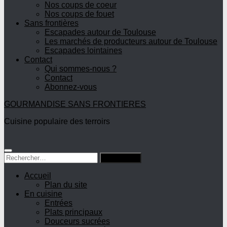
Nos coups de coeur
Nos coups de fouet
Sans frontières
Escapades autour de Toulouse
Les marchés de producteurs autour de Toulouse
Escapades lointaines
Contact
Qui sommes-nous ?
Contact
Abonnez-vous
GOURMANDISE SANS FRONTIERES
Cuisine populaire des terroirs
Rechercher :
Accueil
Plan du site
En cuisine
Entrées
Plats principaux
Douceurs sucrées