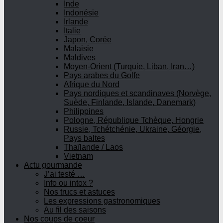
Inde
Indonésie
Irlande
Italie
Japon, Corée
Malaisie
Maldives
Moyen-Orient (Turquie, Liban, Iran…)
Pays arabes du Golfe
Afrique du Nord
Pays nordiques et scandinaves (Norvège,
Suède, Finlande, Islande, Danemark)
Philippines
Pologne, République Tchèque, Hongrie
Russie, Tchétchénie, Ukraine, Géorgie,
Pays baltes
Thaïlande / Laos
Vietnam
Actu gourmande
J’ai testé …
Info ou intox ?
Nos trucs et astuces
Les expressions gastronomiques
Au fil des saisons
Nos coups de coeur