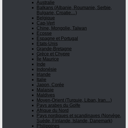
Australie
Balkans (Albanie, Roumanie, Serbie,
Bulgarie, Croatie…)
Belgique
Cap-Vert
Chine, Mongolie, Taïwan
Ecosse
Espagne et Portugal
Etats-Unis
Grande-Bretagne
Grèce et Chypre
Île Maurice
Inde
Indonésie
Irlande
Italie
Japon, Corée
Malaisie
Maldives
Moyen-Orient (Turquie, Liban, Iran…)
Pays arabes du Golfe
Afrique du Nord
Pays nordiques et scandinaves (Norvège,
Suède, Finlande, Islande, Danemark)
Philippines