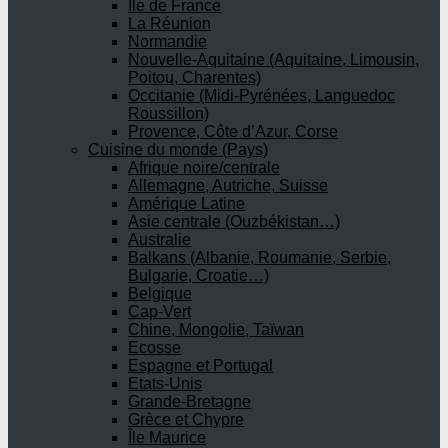
Ile de France
La Réunion
Normandie
Nouvelle-Aquitaine (Aquitaine, Limousin,
Poitou, Charentes)
Occitanie (Midi-Pyrénées, Languedoc
Roussillon)
Provence, Côte d’Azur, Corse
Cuisine du monde (Pays)
Afrique noire/centrale
Allemagne, Autriche, Suisse
Amérique Latine
Asie centrale (Ouzbékistan…)
Australie
Balkans (Albanie, Roumanie, Serbie,
Bulgarie, Croatie…)
Belgique
Cap-Vert
Chine, Mongolie, Taïwan
Ecosse
Espagne et Portugal
Etats-Unis
Grande-Bretagne
Grèce et Chypre
Île Maurice