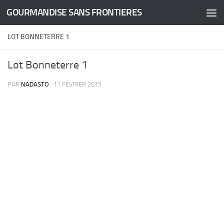
GOURMANDISE SANS FRONTIERES
Skip to content
LOT BONNETERRE 1
Lot Bonneterre 1
PAR
NADASTO
·
11 FÉVRIER 2015