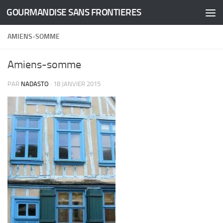
GOURMANDISE SANS FRONTIERES
Skip to content
AMIENS-SOMME
Amiens-somme
PAR
NADASTO
·
18 JANVIER 2015