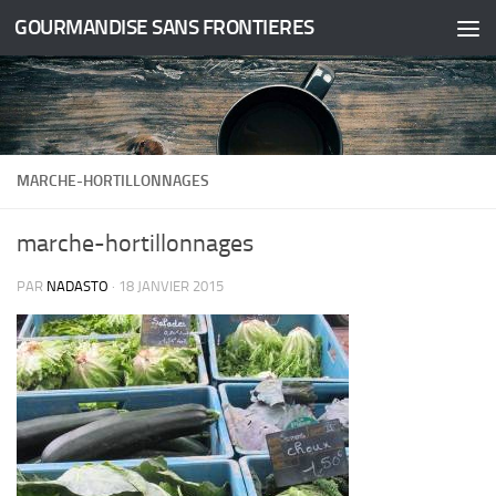
GOURMANDISE SANS FRONTIERES
Skip to content
MARCHE-HORTILLONNAGES
marche-hortillonnages
PAR
NADASTO
·
18 JANVIER 2015