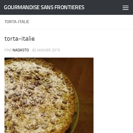
GOURMANDISE SANS FRONTIERES
Skip to content
TORTA-ITALIE
torta-italie
PAR
NADASTO
·
30 JANVIER 2015