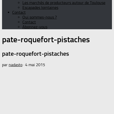
Les marchés de producteurs autour de Toulouse
Escapades lointaines
Contact
Qui sommes-nous ?
Contact
Abonnez-vous
pate-roquefort-pistaches
pate-roquefort-pistaches
par
nadasto
·
4 mai 2015