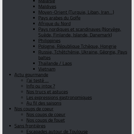
Malaisie
Maldives
Moyen-Orient (Turquie, Liban, Iran…)
Pays arabes du Golfe
Afrique du Nord
Pays nordiques et scandinaves (Norvège,
Suède, Finlande, Islande, Danemark)
Philippines
Pologne, République Tchèque, Hongrie
Russie, Tchétchénie, Ukraine, Géorgie, Pays
baltes
Thaïlande / Laos
Vietnam
Actu gourmande
J’ai testé …
Info ou intox ?
Nos trucs et astuces
Les expressions gastronomiques
Au fil des saisons
Nos coups de coeur
Nos coups de coeur
Nos coups de fouet
Sans frontières
Escapades autour de Toulouse