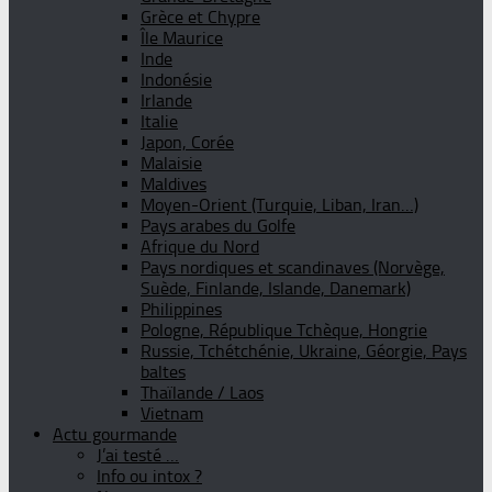
Grèce et Chypre
Île Maurice
Inde
Indonésie
Irlande
Italie
Japon, Corée
Malaisie
Maldives
Moyen-Orient (Turquie, Liban, Iran…)
Pays arabes du Golfe
Afrique du Nord
Pays nordiques et scandinaves (Norvège,
Suède, Finlande, Islande, Danemark)
Philippines
Pologne, République Tchèque, Hongrie
Russie, Tchétchénie, Ukraine, Géorgie, Pays
baltes
Thaïlande / Laos
Vietnam
Actu gourmande
J’ai testé …
Info ou intox ?