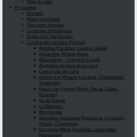
Plan du site
En cuisine
Entrées
Plats principaux
Douceurs sucrées
Le panier d’Angélique
Brian is in the kitchen
Cuisine des terroirs (France)
Antilles (Caraïbes, cuisine créole)
Auvergne-Rhône-Alpes
Bourgogne – Franche-Comté
Bretagne et Pays de la Loire
Centre Val de Loire
Grand-Est (Alsace, Lorraine, Champagne,
Ardennes)
Hauts-de-France (Nord, Pas de Calais,
Picardie)
Ile de France
La Réunion
Normandie
Nouvelle-Aquitaine (Aquitaine, Limousin,
Poitou, Charentes)
Occitanie (Midi-Pyrénées, Languedoc
Roussillon)