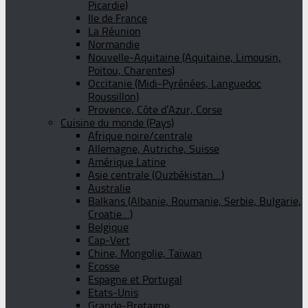
Picardie)
Ile de France
La Réunion
Normandie
Nouvelle-Aquitaine (Aquitaine, Limousin,
Poitou, Charentes)
Occitanie (Midi-Pyrénées, Languedoc
Roussillon)
Provence, Côte d’Azur, Corse
Cuisine du monde (Pays)
Afrique noire/centrale
Allemagne, Autriche, Suisse
Amérique Latine
Asie centrale (Ouzbékistan…)
Australie
Balkans (Albanie, Roumanie, Serbie, Bulgarie,
Croatie…)
Belgique
Cap-Vert
Chine, Mongolie, Taïwan
Ecosse
Espagne et Portugal
Etats-Unis
Grande-Bretagne