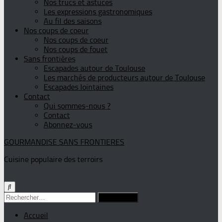
Nos trucs et astuces
Les expressions gastronomiques
Au fil des saisons
Nos coups de coeur
Nos coups de coeur
Nos coups de fouet
Sans frontières
Escapades autour de Toulouse
Les marchés de producteurs autour de Toulouse
Escapades lointaines
Contact
Qui sommes-nous ?
Contact
Abonnez-vous
GOURMANDISE SANS FRONTIERES
Cuisine populaire des terroirs
Rechercher :
Accueil