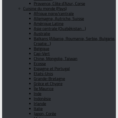
Provence, Côte d’Azur, Corse
Cuisine du monde (Pays)
Afrique noire/centrale
Allemagne, Autriche, Suisse
Amérique Latine
Asie centrale (Ouzbékistan…)
Australie
Balkans (Albanie, Roumanie, Serbie, Bulgarie,
Croatie…)
Belgique
Cap-Vert
Chine, Mongolie, Taïwan
Ecosse
Espagne et Portugal
Etats-Unis
Grande-Bretagne
Grèce et Chypre
Île Maurice
Inde
Indonésie
Irlande
Italie
Japon, Corée