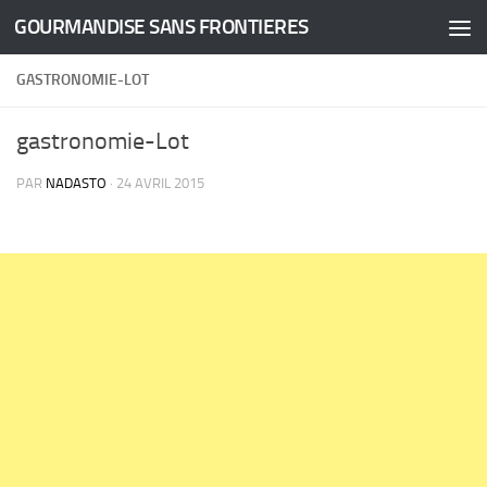
GOURMANDISE SANS FRONTIERES
Skip to content
GASTRONOMIE-LOT
gastronomie-Lot
PAR
NADASTO
·
24 AVRIL 2015