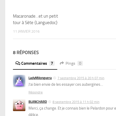
Macaronade…et un petit
tour à Sète {Languedoc}
11 JANVIER 2016
8 RÉPONSES
Commentaires
7
Pings
0
LadyMilonguera
7 septembre 2015 à 20 h 07 min
J’ai bien envie de les essayer ces aubergines…
Répondre
BLANCHARD
8 septembre 2015 à 11 h 02 min
Merci, ça change. Et je connais bien le Pelardon pour
délice.