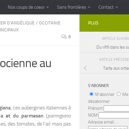
Nos coups de coeur
Sans frontières
Contact
FRONTIERES
Cuisine populaire des terroirs
IER D'ANGÉLIQUE
/
OCCITANIE
PLUS
INCIPAUX
8
ARTICLE SUIVA
Du rififi dans les 
docienne au
ARTICLE PRÉCÉD
Tarte aux orti
S’ABONNER
M'abonner
Me
désabonner
giana
, ces aubergines italiennes à
Prénom
NOM
la et du parmesan
(
parmigiano
Adresse email : :
es, des tomates, de l’ail mais pas