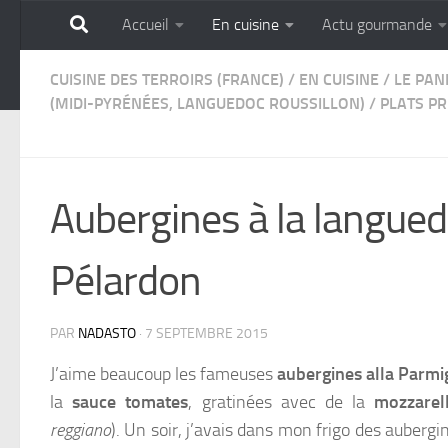
Accueil
En cuisine
Actu gourmande
Skip to content
GOURMANDISE SANS 
CUISINE DES TERROIRS (FRANCE)
/
EN CUISINE
/
LE PAN
(MIDI-PYRÉNÉES, LANGUEDOC ROUSSILLON)
/
PLATS PR
Aubergines à la langue
Pélardon
PAR
NADASTO
·
7 SEPTEMBRE 2015
J’aime beaucoup les fameuses
aubergines alla Parmi
la
sauce tomates
, gratinées avec de la
mozzarel
reggiano
).
Un soir, j’avais dans mon frigo des aubergin