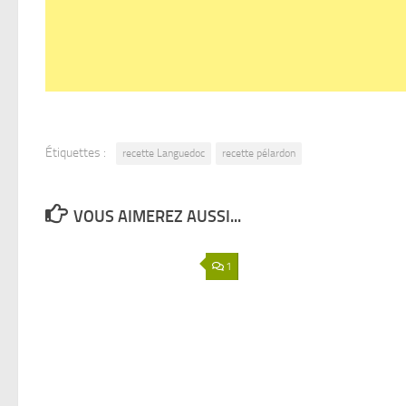
Étiquettes :
recette Languedoc
recette pélardon
VOUS AIMEREZ AUSSI...
1