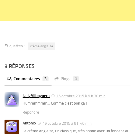
Étiquettes :
crème anglaise
3 RÉPONSES
Commentaires
3
Pings
0
LadyMilonguera
15 octobre 2015 à 9 h 30 min
Hummmmmm… Comme c’est bon ça !
Répondre
Antonio
19 octobre 2015 à 9 h 40 min
La crème anglaise, un classique, très bonne avec un fondant au