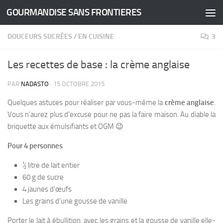
GOURMANDISE SANS FRONTIERES
Skip to content
DOUCEURS SUCRÉES
/
EN CUISINE
3
Les recettes de base : la crème anglaise
PAR
NADASTO
·
15 OCTOBRE 2015
Quelques astuces pour réaliser par vous-même la
crème anglaise
.
Vous n’aurez plus d’excuse pour ne pas la faire maison. Au diable la
briquette aux émulsifiants et OGM 😉
Pour 4 personnes
½ litre de lait entier
60 g de sucre
4 jaunes d’œufs
Les grains d’une gousse de vanille
Porter le lait à ébullition, avec les grains et la gousse de vanille elle-