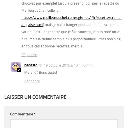
chocolat par exemple! Jusqu’à présent j’utilisais le recette du
MeilleurduChef (celle la :
https://www.meilleurduchef.com/cgi/mdc/l/fr/recette/creme-
anglaise.html
) mais je vais changer pour la tienne histoire de
varier. C’est uen recette que je fais souvent, je suis rodé on va
dire, mais la tienne semble plus proportionnée… très bon blog
en tous cas et bonne recettes, merci !
Répondre
nadasto
19 octobre 2015 à 10 h 40 min
Merci 🙂 Bons tests!
Répondre
LAISSER UN COMMENTAIRE
Commentaire
*