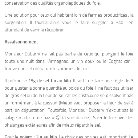
conservation des qualités organoleptiques du foie.
Une solution pour ceux qui habitent loin de fermes productrices : la
surgélation. Il faudra alors vous le faire surgeler à -40° en
attendant de venir le récupérer.
Assaisonnement
Monsieur Dubarry ne fait pas partie de ceux qui plongent le foie
toute une nuit dans l’Armagnac, un vin doux ou le Cognac car il
trouve que cela dénature les arômes du foie.
Il préconise
15g de sel fin au kilo
. Il suffit de faire une règle de 3
pour ajuster la bonne quantité au poids du foie. Il ne faut pas utiliser
de gros sel ou de la fleur de sel car les cristaux ne se dissolvent pas
uniformément à la cuisson (Mieux vaut proposer la fleur de sel à
part, en dégustation). Toutefois, Monsieur Dubarry n’exclut pas le
salage « a bisto de naz » 🙂 (à vue de nez). Saler le foie avec les
phalanges extérieures afin de mieux répartir le sel.
Pour le
poivre : 3 g au kilo
. Le choix des poivres est important. Le