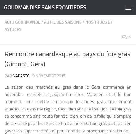
GOURMANDISE SANS FRONTIERES
Skip to content
ACTU GOURMANDE
/
AU FIL DES SAISONS
/
NOS TRUCS ET
ASTUCES
5
Rencontre canardesque au pays du foie gras
(Gimont, Gers)
PAR
NADASTO
·
9 NOVEMBRE 2015
La saison des
marchés au gras dans le Gers
commence en
novembre et s’étend jusqu’à fin mars. Voilà en effet le bon
moment pour mettre en bocaux les
foies gras
fraîchement
achetés.
Ici, dans ma région, c’est bien sûr une tradition. Le foie gras
se consomme ainsi toute l’année, bien loin de la folie qui s’empare
de la France pour les fêtes de fin d’année. Du foie gras partout, à en
gaver les supermarchés et peu importe la provenance douteuse…