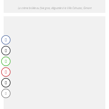
La crème brûlée au foie gras, dégustée à la Villa Cahuzac, Gimont