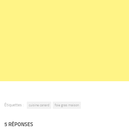
Étiquettes :
cuisine canard
foie gras maison
5 RÉPONSES