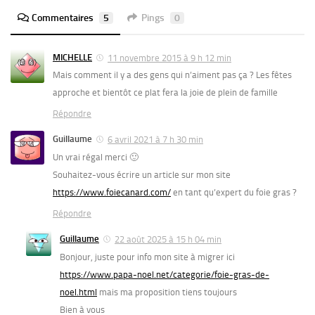
Commentaires
5
Pings
0
MICHELLE
11 novembre 2015 à 9 h 12 min
Mais comment il y a des gens qui n’aiment pas ça ? Les fêtes
approche et bientôt ce plat fera la joie de plein de famille
Répondre
Guillaume
6 avril 2021 à 7 h 30 min
Un vrai régal merci 🙂
Souhaitez-vous écrire un article sur mon site
https://www.foiecanard.com/
en tant qu’expert du foie gras ?
Répondre
Guillaume
22 août 2025 à 15 h 04 min
Bonjour, juste pour info mon site à migrer ici
https://www.papa-noel.net/categorie/foie-gras-de-
noel.html
mais ma proposition tiens toujours
Bien à vous