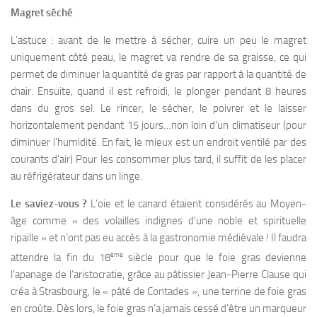
Magret séché
L’astuce : avant de le mettre à sécher, cuire un peu le magret
uniquement côté peau, le magret va rendre de sa graisse, ce qui
permet de diminuer la quantité de gras par rapport à la quantité de
chair. Ensuite, quand il est refroidi, le plonger pendant 8 heures
dans du gros sel. Le rincer, le sécher, le poivrer et le laisser
horizontalement pendant 15 jours…non loin d’un climatiseur (pour
diminuer l’humidité. En fait, le mieux est un endroit ventilé par des
courants d’air) Pour les consommer plus tard, il suffit de les placer
au réfrigérateur dans un linge.
Le saviez-vous ?
L’oie et le canard étaient considérés au Moyen-
âge comme « des volailles indignes d’une noble et spirituelle
ripaille » et n’ont pas eu accès à la gastronomie médiévale ! Il faudra
ème
attendre la fin du 18
siècle pour que le foie gras devienne
l’apanage de l’aristocratie, grâce au pâtissier Jean-Pierre Clause qui
créa à Strasbourg, le « pâté de Contades », une terrine de foie gras
en croûte. Dès lors, le foie gras n’a jamais cessé d’être un marqueur