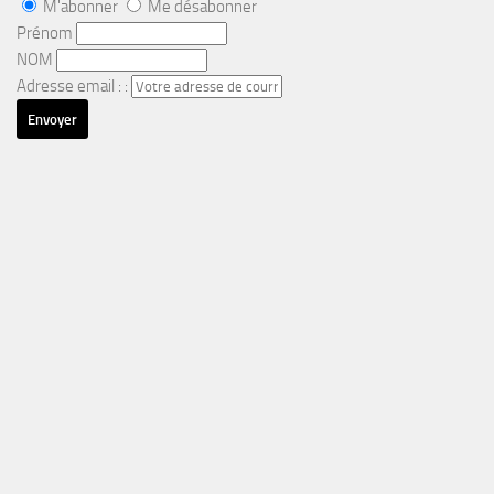
M'abonner
Me désabonner
Prénom
NOM
Adresse email : :