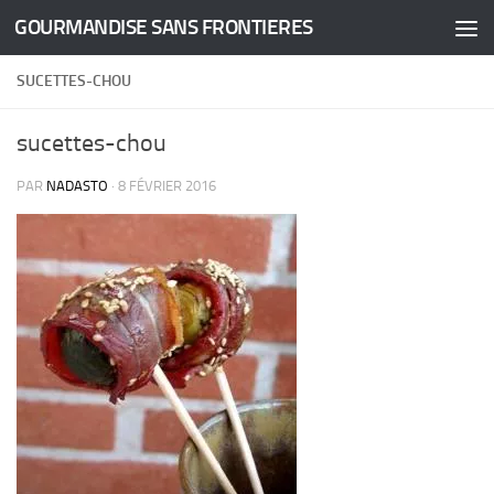
GOURMANDISE SANS FRONTIERES
Skip to content
SUCETTES-CHOU
sucettes-chou
PAR
NADASTO
·
8 FÉVRIER 2016