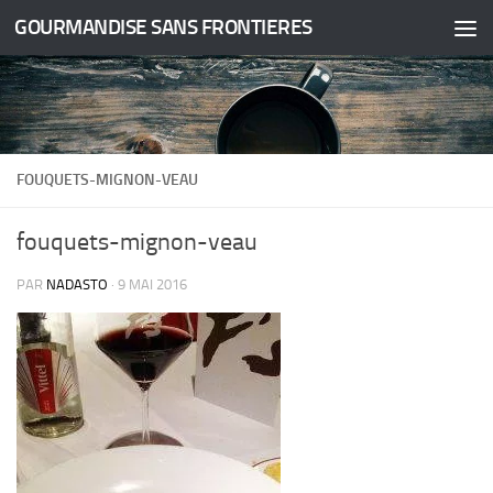
GOURMANDISE SANS FRONTIERES
Skip to content
FOUQUETS-MIGNON-VEAU
fouquets-mignon-veau
PAR
NADASTO
·
9 MAI 2016