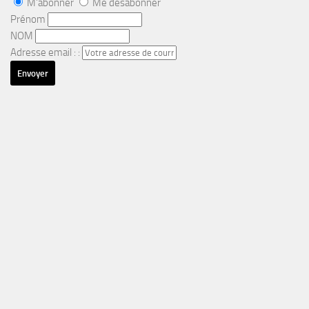
M'abonner
Me désabonner
Prénom
NOM
Adresse email : :