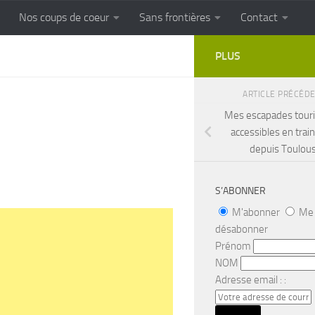
Nos coups de coeur
Sans frontières
Contact
FRONTIERES
Cuisine populaire des terroirs
PLUS
ARTICLE PRÉCÉD
Mes escapades touri
accessibles en train
depuis Toulou
S’ABONNER
M'abonner
Me
désabonner
Prénom
NOM
Adresse email : :