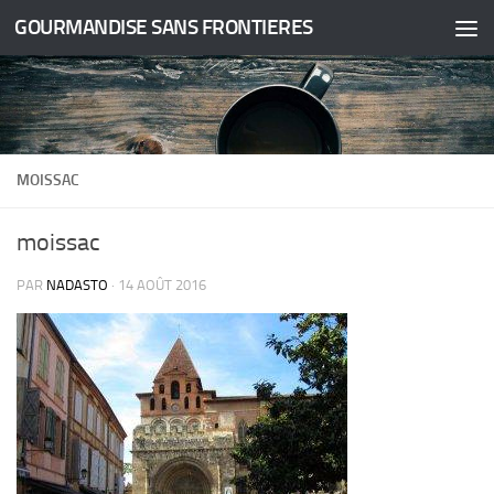
GOURMANDISE SANS FRONTIERES
Skip to content
MOISSAC
moissac
PAR
NADASTO
·
14 AOÛT 2016